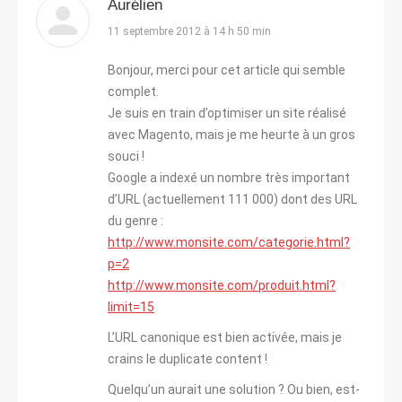
Aurélien
dit
11 septembre 2012 à 14 h 50 min
:
Bonjour, merci pour cet article qui semble
complet.
Je suis en train d’optimiser un site réalisé
avec Magento, mais je me heurte à un gros
souci !
Google a indexé un nombre très important
d’URL (actuellement 111 000) dont des URL
du genre :
http://www.monsite.com/categorie.html?
p=2
http://www.monsite.com/produit.html?
limit=15
L’URL canonique est bien activée, mais je
crains le duplicate content !
Quelqu’un aurait une solution ? Ou bien, est-