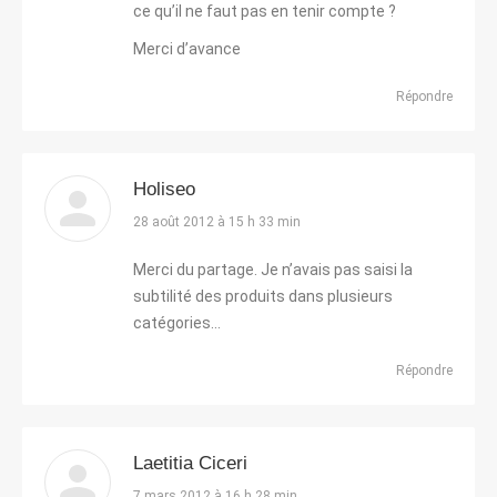
ce qu’il ne faut pas en tenir compte ?
Merci d’avance
Répondre
Holiseo
dit
28 août 2012 à 15 h 33 min
:
Merci du partage. Je n’avais pas saisi la
subtilité des produits dans plusieurs
catégories…
Répondre
Laetitia Ciceri
dit
7 mars 2012 à 16 h 28 min