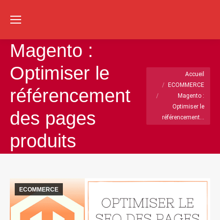
Re
:
Magento :
Optimiser le
Vous êtes ici :
Accueil
ECOMMERCE
référencement
Magento :
Optimiser le
des pages
référencement…
produits
ECOMMERCE