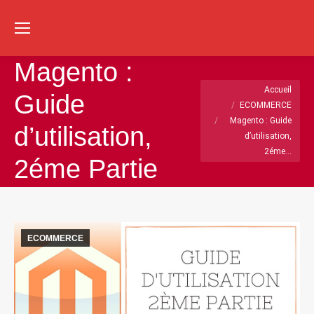
Re
:
Magento :
Vous êtes ici :
Accueil
Guide
ECOMMERCE
Magento : Guide
d’utilisation,
d’utilisation,
2éme…
2éme Partie
ECOMMERCE