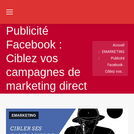
Re
:
Publicité
Facebook :
Vous êtes ici :
Accueil
EMARKETING
Ciblez vos
Publicité
Facebook :
campagnes de
Ciblez vos…
marketing direct
EMARKETING