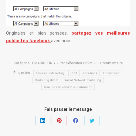
Originales et bien pensées,
partagez vos meilleures
publicités facebook
avec nous.
Catégorie :
EMARKETING
Par
Sébastien Grillot
1 Commentaire
Étiquettes :
Astuces eMarketing
CRO
Facebook
Fcommerce
Marketing direct
Social Network marketing
Taux de conversion & d'abandon
Fais passer le message
Partager
Partager
Partager
Partager
sur
sur
sur
sur