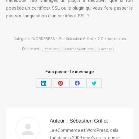
Facebook Tab Manager, un plugin à découvrir que si l’on
possède un certificat SSL ou le plugin qui vous fera passer le
pas sur l’acquisition d’un certificat SSL ?
Catégorie :
WORDPRESS
Par
Sébastien Grillot
2 Commentaires
Étiquettes :
#Astuces
Astuces WordPress
Facebook
Fais passer le message
Partager
Partager
Partager
Partager
sur
sur
sur
sur
LinkedIn
Pinterest
Facebook
Twitter
Auteur :
Sébastien Grillot
Le eCommerce et WordPress, cela
fait depuis 2009 que j'y crois, que je