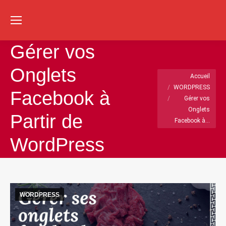
Re
:
Gérer vos
Onglets
Vous êtes ici :
Accueil
WORDPRESS
Facebook à
Gérer vos
Onglets
Partir de
Facebook à…
WordPress
WORDPRESS