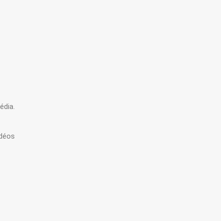
édia.
idéos