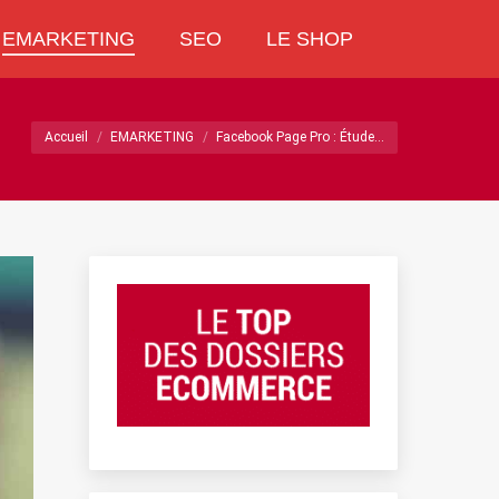
EMARKETING
SEO
LE SHOP
EMARKETING
SEO
LE SHOP
Recherche
Recherche
:
:
Vous êtes ici :
Accueil
EMARKETING
Facebook Page Pro : Étude…