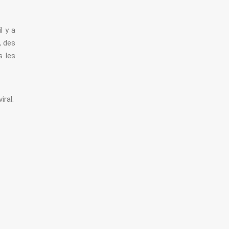
l y a
, des
s les
iral.