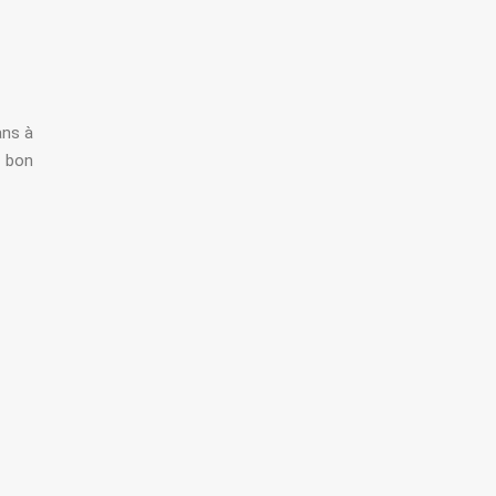
ans à
n bon