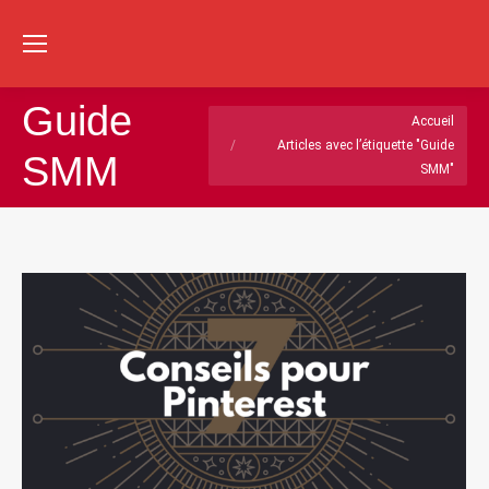
Re
:
Guide
Vous êtes ici :
Accueil
Articles avec l’étiquette "Guide
SMM
SMM"