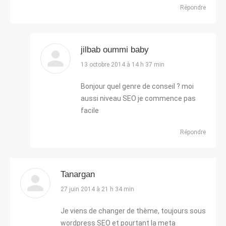
Répondre
jilbab oummi baby
dit
13 octobre 2014 à 14 h 37 min
:
Bonjour quel genre de conseil ? moi
aussi niveau SEO je commence pas
facile
Répondre
Tanargan
dit
27 juin 2014 à 21 h 34 min
:
Je viens de changer de thème, toujours sous
wordpress SEO et pourtant la meta