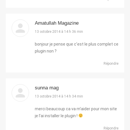
Amatullah Magazine
dit
13 octobre 2014 à 14 h 36 min
:
bonjour je pense que c’est le plus complet ce
plugin non ?
Répondre
sunna mag
dit
13 octobre 2014 à 14 h 34 min
:
merci beaucoup ca va m’aider pour mon site
je l’ai installer le plugin !
Répondre