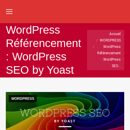
Re
:
WordPress
Vous êtes ici :
Accueil
Référencement
WORDPRESS
WordPress
: WordPress
Référencement
: WordPress
SEO…
SEO by Yoast
WORDPRESS