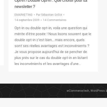
Opt-in / Double Opt-in : Que choisir pour sa
newsletter ?
EMARKETING
Par
Sébastien Grillot
14 septembre 2009
14 Commentaires
Opt-in ou double opt-in, voila une question qui
mérite d’être posée ! Nous lisons souvent que le
double opt-in c’est bien… mais encore, quels
sont ses réelles avantages est inconvénients ?
Je vous propose aujourd’hui de se pencher de
plus prés sur le cas du double opt-in en listant
les inconvénients et les avantages d’une…
wCommerce.tech, WordPress à 