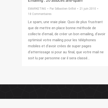
Emailing : 20 astuces anti-spam
EMARKETING
Par
Sébastien Grillot
21 juin 2010
18 Commentaires
Le spam, une vraie plaie. Quoi de plus frustrant
que de mettre en place bonne méthode de
collecte d’email, de créer un bon emailing, d’avoir
optimisé votre mailing pour les téléphones
mobiles et d’avoir crées de super pages
d’atterrissage si pour au final, que votre mail ne
soit lu par personne car il sera classé…