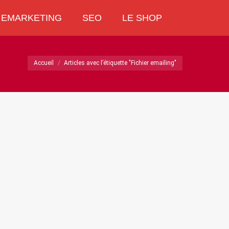
EMARKETING
SEO
LE SHOP
EMARKETING
SEO
LE SHOP
Recherche
Recherche
:
:
Vous êtes ici :
Accueil
Articles avec l’étiquette "Fichier emailing"