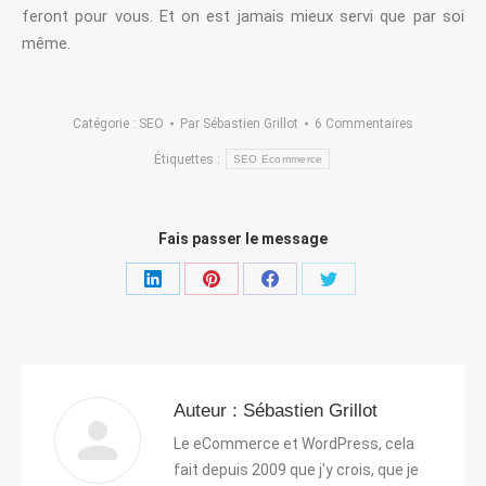
feront pour vous. Et on est jamais mieux servi que par soi
même.
Catégorie :
SEO
Par
Sébastien Grillot
6 Commentaires
Étiquettes :
SEO Ecommerce
Fais passer le message
Partager
Partager
Partager
Partager
sur
sur
sur
sur
LinkedIn
Pinterest
Facebook
Twitter
Auteur :
Sébastien Grillot
Le eCommerce et WordPress, cela
fait depuis 2009 que j'y crois, que je