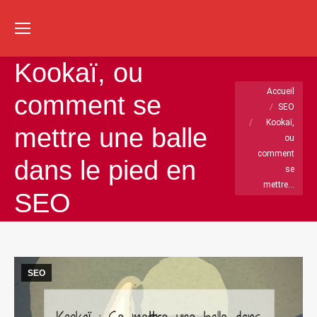
Re
:
Kookaï, ou
Vous êtes ici :
Accueil
comment se
SEO
Kookaï,
mettre une balle
ou
comment
dans le pied en
se
mettre…
SEO
SEO