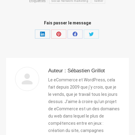
Étiquettes :
Social Network marketing
Twitter
Fais passer le message
Partager
Partager
Partager
Partager
sur
sur
sur
sur
LinkedIn
Pinterest
Facebook
Twitter
Auteur :
Sébastien Grillot
Le eCommerce et WordPress, cela
fait depuis 2009 que j'y crois, que je
le vends, que je travail tous les jours
dessus. J'aime à croire qu'un projet
de eCommerce est un des domaines
du web dans lequel le plus de
compétences entre en jeux :
création du site, campagnes