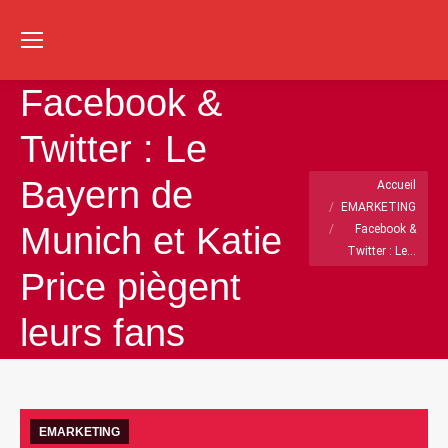
Re
:
Facebook &
Twitter : Le
Vous êtes ici :
Bayern de
Accueil
EMARKETING
Munich et Katie
Facebook &
Twitter : Le…
Price piègent
leurs fans
EMARKETING