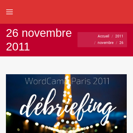
Re
:
26 novembre
Vous êtes ici :
Accueil
2011
2011
novembre
26