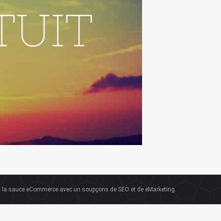
la sauce eCommerce avec un soupçons de SEO et de eMarketing.