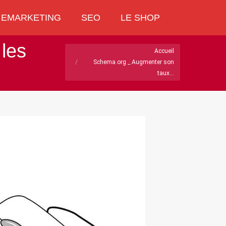
EMARKETING
SEO
LE SHOP
EMARKETING
SEO
LE SHOP
Recherche
Recherche
:
:
les
Vous êtes ici :
Accueil
Schema.org _ Augmenter son
taux…