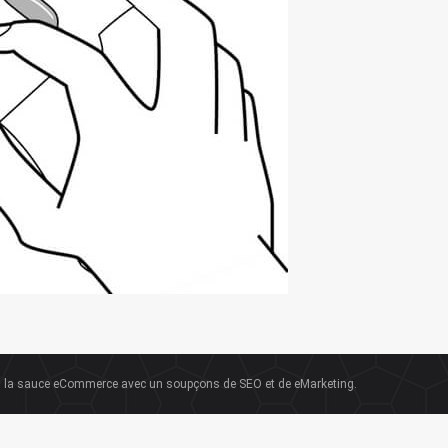
la sauce eCommerce avec un soupçons de SEO et de eMarketing.