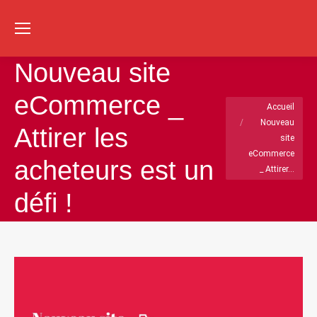
Re
:
Nouveau site
eCommerce _
Vous êtes ici :
Accueil
Nouveau
Attirer les
site
eCommerce
acheteurs est un
_ Attirer…
défi !