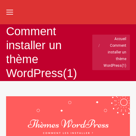
Re
:
Comment
Vous êtes ici :
Accueil
installer un
Comment
installer un
thème
thème
WordPress(1)
WordPress(1)