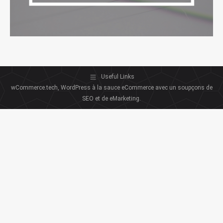
Useful Links
wCommerce.tech, WordPress à la sauce eCommerce avec un soupçons de
SEO et de eMarketing.