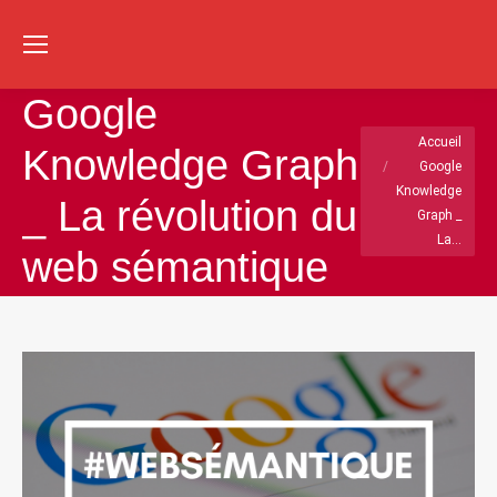
Re
:
Google
Vous êtes ici :
Accueil
Knowledge Graph
Google
Knowledge
_ La révolution du
Graph _
La…
web sémantique